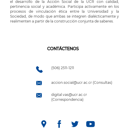
el desarrollo de la Acción Social de la UCR con calidad,
pertinencia social y académica. Participa activamente en los
procesos de vinculación ética entre la Universidad y la
Sociedad, de modo que ambas se integren dialécticamente y
realimenten a partir de la construcción conjunta de saberes.
CONTÁCTENOS
(506) 2511-1211
accion.social@ucr.ac.cr (Consultas)
digital.vas@ucr.ac.cr
(Correspondencia)