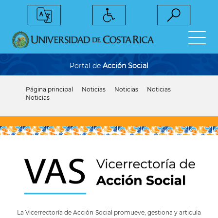
Pasar
al
contenido
principal
Portal de
Acción Social
Página principal
Noticias
Noticias
Noticias
Sobrescribir
Noticias
enlaces
de
ayuda
a
la
navegación
La Vicerrectoría de Acción Social promueve, gestiona y articula